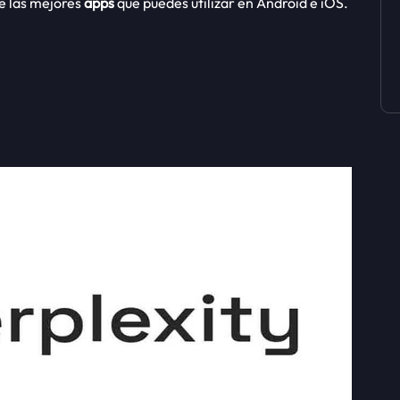
e las mejores
apps
que puedes utilizar en Android e iOS.