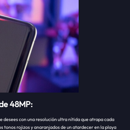
 de 48MP:
e desees con una resolución ultra nítida que atrapa cada
s tonos rojizos y anaranjados de un atardecer en la playa