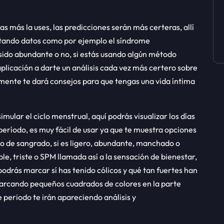
s más la uses, las predicciones serán más certeras, allí
otando datos como por ejemplo el síndrome
 sido abundante o no, si estás usando algún método
aplicación a darte un análisis cada vez más certero sobre
lmente te dará consejos para que tengas una vida íntima
ular el ciclo menstrual, aquí podrás visualizar los días
período, es muy fácil de usar ya que te muestra opciones
ipo de sangrado, si es ligero, abundante, manchado o
ble, triste o SPM llamada así a la sensación de bienestar,
drás marcar sí has tenido cólicos y qué tan fuertes han
marcando pequeños cuadrados de colores en la parte
 periodo te irán apareciendo análisis y