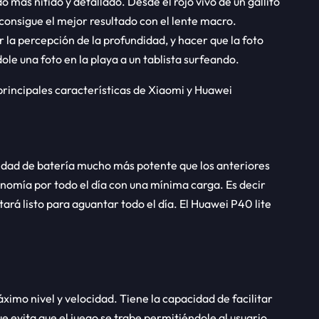
o más nítido y detallado. Desde el rojo vivo de un gallito
consigue el mejor resultado con el lente macro.
la percepción de la profundidad, y hacer que la foto
le una foto en la playa a un tablista surfeando.
principales características de Xiaomi y Huawei
idad de batería mucho más potente que los anteriores
nomía por todo el día con una mínima carga. Es decir
ará listo para aguantar todo el día. El Huawei P40 lite
áximo nivel y velocidad. Tiene la capacidad de facilitar
ue evita que el juego se trabe permitiéndole al usuario