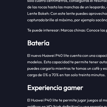
solo cuatro centímetros, conseguirás el resultad
de las rocas hasta las manchas de un leopardo, 
Lente Bokeh: Con este lente puedes aprovechar 
capturada brille al máximo, por ejemplo sacándo
Te puede interesar: Marcas chinas: Conoce las 
Batería
El nuevo Huawei P40 lite cuenta con una capac
modelos. Esta capacidad te permite tener auto
puedes cargarlo mientras te tomas un café y est
carga de 0% a 70% en tan solo treinta minutos.
Experiencia gamer
El Huawei P40 lite te permite jugar juegos al m
gráficos en HD (high definition) y una energía q